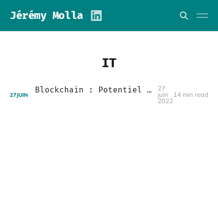
Jérémy Molla
IT
27
Blockchain : Potentiel et défis d'une révolution en cours
juin
14 min read
27
JUIN
2022